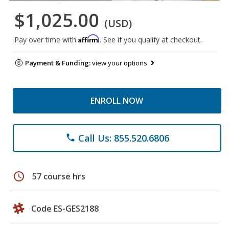
$1,025.00
(USD)
Affirm
Pay over time with
. See if you qualify at checkout.
Payment & Funding:
view your options
ENROLL NOW
Call Us: 855.520.6806
phone
schedule
57 course hrs
Code ES-GES2188