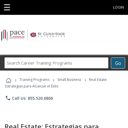
☰
LOGIN
Search
Go
Career
Training
›
›
›
Programs
Training Programs
Small Business
Real Estate:
Estrategias para Alcanzar el Éxito
phone
Call Us: 855.520.6806
Real Estate: Estrategias para