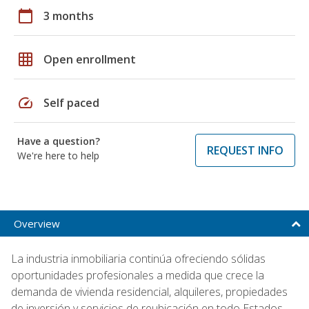
calendar_today
3 months
grid_on
Open enrollment
speed
Self paced
Have a question?
REQUEST INFO
We're here to help
Overview
La industria inmobiliaria continúa ofreciendo sólidas
oportunidades profesionales a medida que crece la
demanda de vivienda residencial, alquileres, propiedades
de inversión y servicios de reubicación en todo Estados