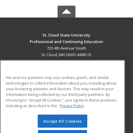
St. Cloud State University
Professional and Continuing Education
720 4th Avenue South
St. Cloud, MN 56301-4498 US
MAIN CONTENT
Career Training
We and our partners may use cookies, pixels, and similar
technologies to collect information about you, including about
ADDITIONAL RESOURCES
your browsing activities and devices. This may result in your
information being collected by our third-party partners. By
Military
Student Blog
choosing to "Accept All Cookies", you agree to these practices,
Financial Assistance
including as described in the
Privacy Policy
Help
Accept All Cookies
© 2026 ed2go, a division of Cengage Learning. All rights
reserved. The material on this site cannot be reproduced or