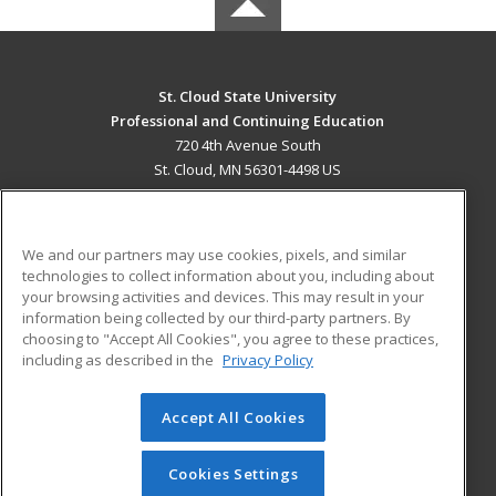
St. Cloud State University
Professional and Continuing Education
720 4th Avenue South
St. Cloud, MN 56301-4498 US
MAIN CONTENT
Career Training
We and our partners may use cookies, pixels, and similar
technologies to collect information about you, including about
ADDITIONAL RESOURCES
your browsing activities and devices. This may result in your
information being collected by our third-party partners. By
Military
Student Blog
choosing to "Accept All Cookies", you agree to these practices,
Financial Assistance
including as described in the
Privacy Policy
Help
Accept All Cookies
© 2026 ed2go, a division of Cengage Learning. All rights
reserved. The material on this site cannot be reproduced or
redistributed unless you have obtained prior written
Cookies Settings
permission from Cengage Learning.
Privacy Policy