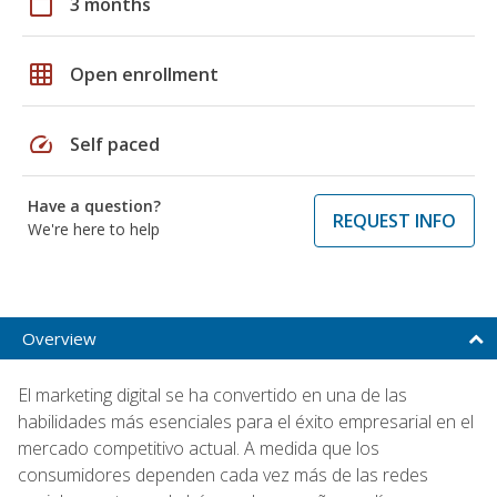
calendar_today
3 months
grid_on
Open enrollment
speed
Self paced
Have a question?
REQUEST INFO
We're here to help
Overview
El marketing digital se ha convertido en una de las
habilidades más esenciales para el éxito empresarial en el
mercado competitivo actual. A medida que los
consumidores dependen cada vez más de las redes