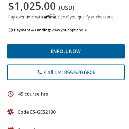
$1,025.00
(USD)
Affirm
Pay over time with
. See if you qualify at checkout.
Payment & Funding:
view your options
ENROLL NOW
Call Us: 855.520.6806
phone
schedule
49 course hrs
Code ES-GES2190