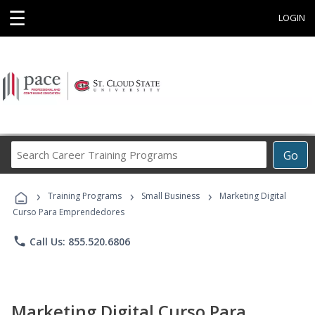
☰
LOGIN
Search
Go
Career
Training
›
›
›
Programs
Training Programs
Small Business
Marketing Digital
Curso Para Emprendedores
phone
Call Us: 855.520.6806
Marketing Digital Curso Para