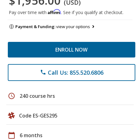
$1,956.00
(USD)
Affirm
Pay over time with
. See if you qualify at checkout.
Payment & Funding:
view your options
ENROLL NOW
Call Us: 855.520.6806
phone
schedule
240 course hrs
Code ES-GES295
calendar_today
6 months