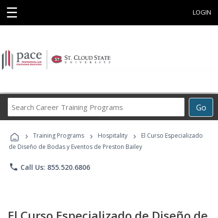
☰
LOGIN
Search
Go
Career
Training
›
›
›
Programs
Training Programs
Hospitality
El Curso Especializado
de Diseño de Bodas y Eventos de Preston Bailey
phone
Call Us: 855.520.6806
El Curso Especializado de Diseño de