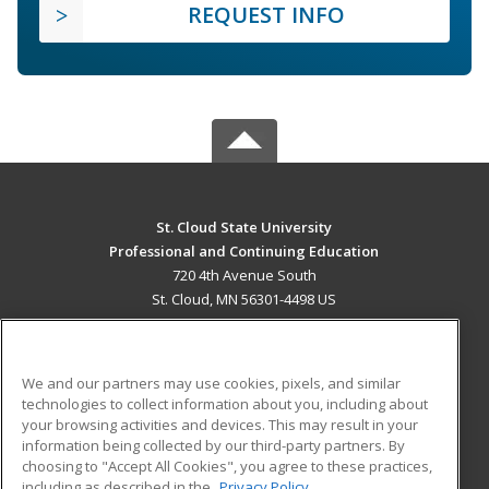
REQUEST INFO
St. Cloud State University
Professional and Continuing Education
720 4th Avenue South
St. Cloud, MN 56301-4498 US
MAIN CONTENT
Career Training
We and our partners may use cookies, pixels, and similar
technologies to collect information about you, including about
ADDITIONAL RESOURCES
your browsing activities and devices. This may result in your
information being collected by our third-party partners. By
Military
Student Blog
choosing to "Accept All Cookies", you agree to these practices,
Financial Assistance
including as described in the
Privacy Policy